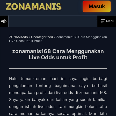
Masuk
“Selamat datang
Menu
Skip
to
ZONAMANIS
»
Uncategorized
»
Zonamanis168 Cara Menggunakan
content
Live Odds Untuk Profit
zonamanis168 Cara Menggunakan
Live Odds untuk Profit
Halo teman-teman, hari ini saya ingin berbagi
pengalaman tentang bagaimana saya berhasil
mendapatkan profit dari live odds di zonamanis168.
Saya yakin banyak dari kalian yang sudah familiar
dengan istilah live odds, tapi mungkin belum tahu
cara memanfaatkannya secara optimal. Mari kita