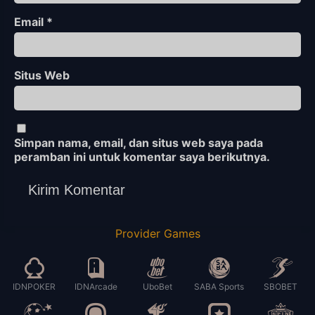
Email
*
Situs Web
Simpan nama, email, dan situs web saya pada
peramban ini untuk komentar saya berikutnya.
Provider Games
IDNPOKER
IDNArcade
UboBet
SABA Sports
SBOBET