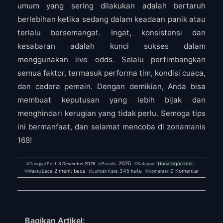
umum yang sering dilakukan adalah bertaruh
berlebihan ketika sedang dalam keadaan panik atau
terlalu bersemangat. Ingat, konsistensi dan
kesabaran adalah kunci sukses dalam
menggunakan live odds. Selalu pertimbangkan
semua faktor, termasuk performa tim, kondisi cuaca,
dan cedera pemain. Dengan demikian, Anda bisa
membuat keputusan yang lebih bijak dan
menghindari kerugian yang tidak perlu. Semoga tips
ini bermanfaat, dan selamat mencoba di
zonamanis
168
!
2025
Tanggal Post:
3 Desember 2025
Penulis:
Kategori:
Uncategorized
2 menit baca
345 kata
0 Komentar
Waktu Baca:
Jumlah Kata:
Komentar:
Bagikan Artikel: