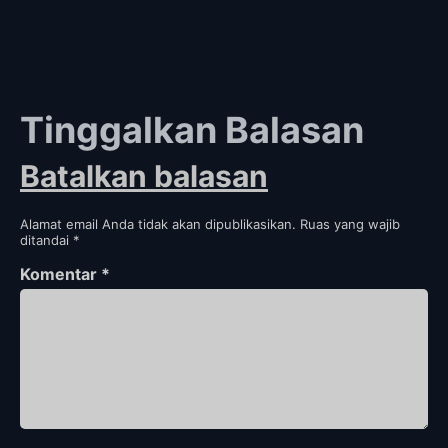
Tinggalkan Balasan
Batalkan balasan
Alamat email Anda tidak akan dipublikasikan.
Ruas yang wajib
ditandai
*
Komentar
*