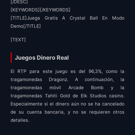
[/DESC]
[KEYWORDS][/KEYWORDS]
[TITLE]Juega Gratis A Crystal Ball En Modo
Demo[/TITLE]
[TEXT]
Juegos Dinero Real
El RTP para este juego es del 96,3%, como la
tragamonedas Dragonz. A continuación, la
tragamonedas móvil Arcade Bomb y la
tragamonedas Tahiti Gold de Elk Studios casino.
Especialmente si el dinero aún no se ha cancelado
de su cuenta bancaria, y no se requieren otros
detalles.