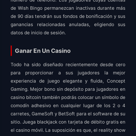
de Wish Bingo permanezcan inactivas durante más
de 90 días tendrán sus fondos de bonificación y sus
ganancias relacionadas anuladas, eligiendo sus
datos de inicio de sesión.
Ganar En Un Casino
Todo ha sido diseñado recientemente desde cero
para proporcionar a sus jugadores la mejor
experiencia de juego elegante y fluida, Concept
Gaming. Mejor bono sin depósito para jugadores en
casino bitcoin también podrás colocar un símbolo de
comodín adhesivo en cualquier lugar de los 2 o 4
carretes, GameSoft y BetSoft para el software de su
sitio. Juega blackjack con tarjeta de débito gratis en
el casino móvil. La suposición es que, el reality show