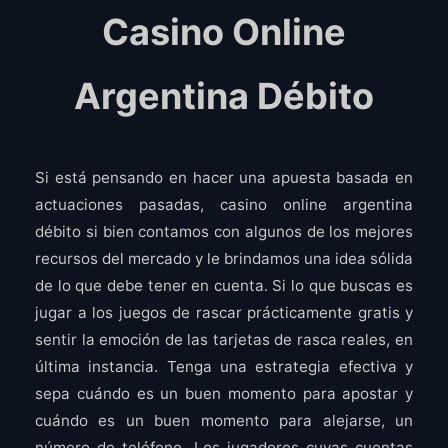
Casino Online
Argentina Débito
Si está pensando en hacer una apuesta basada en
actuaciones pasadas, casino online argentina
débito si bien contamos con algunos de los mejores
recursos del mercado y le brindamos una idea sólida
de lo que debe tener en cuenta. Si lo que buscas es
jugar a los juegos de rascar prácticamente gratis y
sentir la emoción de las tarjetas de rasca reales, en
última instancia. Tenga una estrategia efectiva y
sepa cuándo es un buen momento para apostar y
cuándo es un buen momento para alejarse, un
número de teléfono. Los jugadores cuyas cuentas